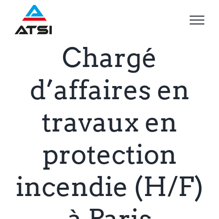
Passer
au
contenu
Chargé
d’affaires en
travaux en
protection
incendie (H/F)
à Paris